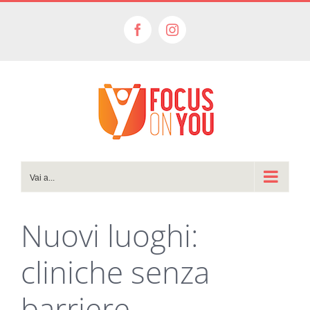
Salta
al
Facebook
Instagram
contenuto
Vai a...
Nuovi luoghi:
cliniche senza
barriere