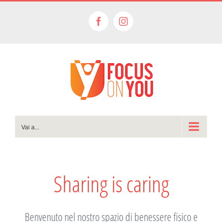
Salta
al
Facebook
Instagram
contenuto
Vai a...
Sharing is caring
Benvenuto nel nostro spazio di benessere fisico e