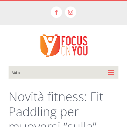
Salta
al
Facebook
Instagram
contenuto
Vai a...
Novità fitness: Fit
Paddling per
muoversi “sulla”