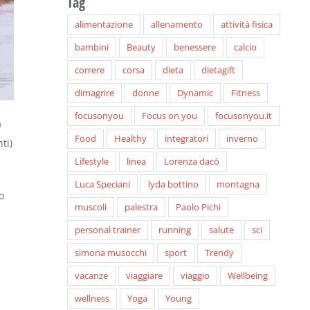
Tag
alimentazione
allenamento
attività fisica
bambini
Beauty
benessere
calcio
correre
corsa
dieta
dietagift
dimagrire
donne
Dynamic
Fitness
focusonyou
Focus on you
focusonyou.it
a
Food
Healthy
integratori
inverno
ti)
Lifestyle
linea
Lorenza dacò
Luca Speciani
lyda bottino
montagna
o
muscoli
palestra
Paolo Pichi
personal trainer
running
salute
sci
simona musocchi
sport
Trendy
vacanze
viaggiare
viaggio
Wellbeing
wellness
Yoga
Young