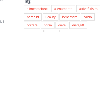
Tag
alimentazione
allenamento
attività fisica
bambini
Beauty
benessere
calcio
, i
correre
corsa
dieta
dietagift
dimagrire
donne
Dynamic
Fitness
focusonyou
Focus on you
focusonyou.it
Food
Healthy
integratori
inverno
Lifestyle
linea
Lorenza dacò
Luca Speciani
lyda bottino
montagna
muscoli
palestra
Paolo Pichi
personal trainer
running
salute
sci
simona musocchi
sport
Trendy
vacanze
viaggiare
viaggio
Wellbeing
wellness
Yoga
Young
e