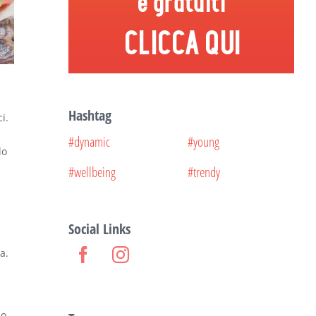
Hashtag
i.
#dynamic
#young
lo
#wellbeing
#trendy
Social Links
a.
o.