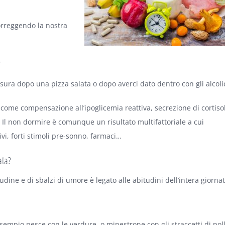
correggendo la nostra
?
arsura dopo una pizza salata o dopo averci dato dentro con gli alcolic
, come compensazione all’ipoglicemia reattiva, secrezione di cortiso
 Il non dormire è comunque un risultato multifattoriale a cui
ivi, forti stimoli pre-sonno, farmaci…
ata?
tudine e di sbalzi di umore è legato alle abitudini dell’intera giornat
sempio pesce con le verdure, o minestrone con gli straccetti di poll