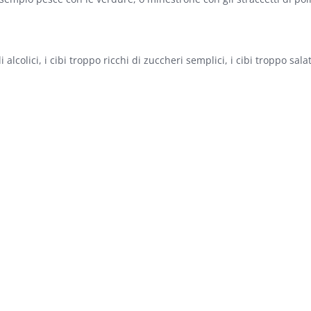
 alcolici, i cibi troppo ricchi di zuccheri semplici, i cibi troppo salati
oloro che non hanno problemi con il latte. Ma in generale carboidrati
il riso integrale.
ine della cena e il sonno. Una cena più pesante richiederebbe 2-3 ore
i in alcuni alimenti come la papaya, lo zenzero o la curcuma. Maanch