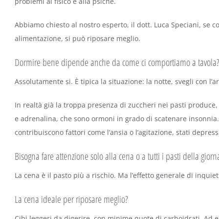
problemi al fisico e alla psiche.
Abbiamo chiesto al nostro esperto, il dott. Luca Speciani, se 
alimentazione, si può riposare meglio.
Dormire bene dipende anche da come ci comportiamo a tavola
Assolutamente si. È tipica la situazione: la notte, svegli con l’
In realtà già la troppa presenza di zuccheri nei pasti produce
e adrenalina, che sono ormoni in grado di scatenare insonnia.
contribuiscono fattori come l’ansia o l’agitazione, stati depress
Bisogna fare attenzione solo alla cena o a tutti i pasti della giorn
La cena è il pasto più a rischio. Ma l’effetto generale di inquie
La cena ideale per riposare meglio?
Cibi leggeri da digerire, con minime quote di carboidrati. Ad e