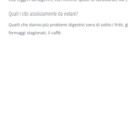
Quali i cibi assolutamente da evitare?
Quelli che danno più problemi digestivi sono di solito i fritti, gli
formaggi stagionati, il caffé.
Quali gli alimenti che aiutano a conciliare il sonno?
La tazza di latte caldo con un po’ di miele può aiutare tutti c
digeribili e a lenta cessione sono favorevoli, come per esempio 
Quanto tempo prima di coricarci sarebbe meglio cenare?
Se la cena è leggera, basta un’ora o due di intervallo tra la f
per liberare lo stomaco. Cosa che spesso non avviene.
Dopo un pasto molto abbondante come si può rimediare?
Sono sempre utili tutti gli enzimi naturali digestivi contenut