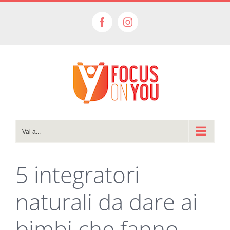
Salta
al
Facebook
Instagram
contenuto
Vai a...
5 integratori
naturali da dare ai
bimbi che fanno