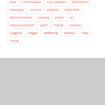
linea
Lorenza dacò
Luca Speciani
lyda bottino
montagna
muscoli
palestra
Paolo Pichi
personal trainer
running
salute
sci
simona musocchi
sport
Trendy
vacanze
viaggiare
viaggio
Wellbeing
wellness
Yoga
Young