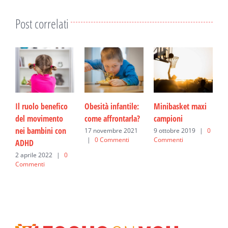
Post correlati
Il ruolo benefico
Obesità infantile:
Minibasket maxi
P
del movimento
come affrontarla?
campioni
c
nei bambini con
17 novembre 2021
9 ottobre 2019
|
0
1
|
0 Commenti
Commenti
C
ADHD
2 aprile 2022
|
0
Commenti