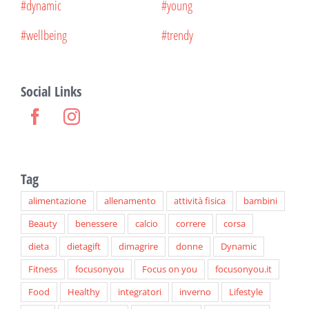
#dynamic
#young
#wellbeing
#trendy
Social Links
Tag
alimentazione
allenamento
attività fisica
bambini
Beauty
benessere
calcio
correre
corsa
dieta
dietagift
dimagrire
donne
Dynamic
Fitness
focusonyou
Focus on you
focusonyou.it
Food
Healthy
integratori
inverno
Lifestyle