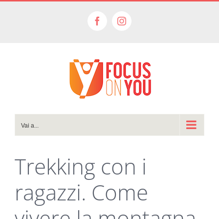
Salta
al
Facebook
Instagram
contenuto
Vai a...
Trekking con i
ragazzi. Come
vivere la montagna