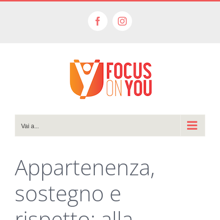
Salta
al
Facebook
Instagram
contenuto
Vai a...
Appartenenza,
sostegno e
rispetto: alla