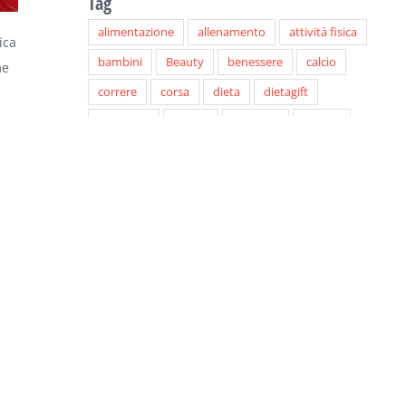
Tag
alimentazione
allenamento
attività fisica
ica
bambini
Beauty
benessere
calcio
me
correre
corsa
dieta
dietagift
dimagrire
donne
Dynamic
Fitness
focusonyou
Focus on you
focusonyou.it
Food
Healthy
integratori
inverno
i
Lifestyle
linea
Lorenza dacò
Luca Speciani
lyda bottino
montagna
muscoli
palestra
Paolo Pichi
personal trainer
running
salute
sci
simona musocchi
sport
Trendy
vacanze
viaggiare
viaggio
Wellbeing
wellness
Yoga
Young