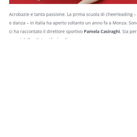
Acrobazie e tanta passione. La prima scuola di cheerleading 
e danza – in Italia ha aperto soltanto un anno fa a Monza. Sono
ci ha raccontato il direttore sportivo
Pamela Casiraghi
. Sia pe
mossi dalle atlete più piccoline.
Un consiglio per le baby atlete?
“È uno sport che insegna tantissimo. Il mio consiglio è rivolto a
fidarvi. Anche l’allenamento può essere molto educativo”.
Programmate sedute intense?
“Le ore dedicate all’allenamento variano a seconda delle età, v
anni. Le ragazze più grandi si allenano 3 giorni alla settimana
Il bilancio del primo anno