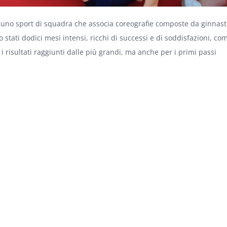
– uno sport di squadra che associa coreografie composte da ginnast
 stati dodici mesi intensi, ricchi di successi e di soddisfazioni, co
r i risultati raggiunti dalle più grandi, ma anche per i primi passi
i genitori: fate fare sport ai vostri bambini e trovate qualcuno di cu
isto che siamo una grande famiglia che accoglie atlete dai 3 ai 30
, a volte anche la domenica”.